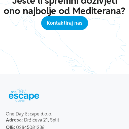
Jeste li spremni doživjeti
ono najbolje od Mediterana?
Kontaktiraj nas
One Day Escape d.o.o.
Adresa:
Držićeva 21, Split
OIB:
02845081238