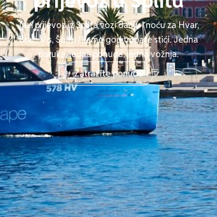
prijevoz u Splitu
Taxi prijevoz iz Splita vozi danju i noću za Hvar,
Brač, Vis, Šoltu i kamo god trebate stići. Jedna
poruka, jedna ponuda, jedna vožnja.
Zatražite ponudu