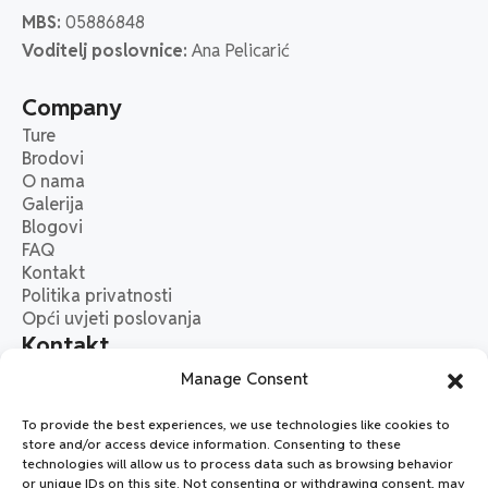
MBS:
05886848
Voditelj poslovnice:
Ana Pelicarić
Company
Ture
Brodovi
O nama
Galerija
Blogovi
FAQ
Kontakt
Politika privatnosti
Opći uvjeti poslovanja
Kontakt
07:00 - 20:00
Manage Consent
Trg Franje Tuđmana 3, 21000 Split, Croatia
To provide the best experiences, we use technologies like cookies to
+385 99 209 3064
store and/or access device information. Consenting to these
info@onedayescapecruises.com
technologies will allow us to process data such as browsing behavior
or unique IDs on this site. Not consenting or withdrawing consent, may