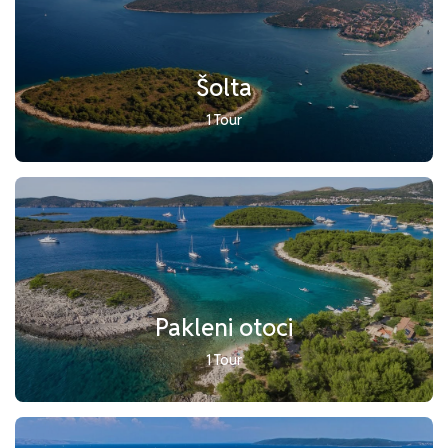
Šolta
1 Tour
Pakleni otoci
1 Tour