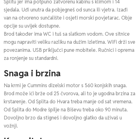
Splitu jer ima potpuno zatvorenu kabinu s klimom i 14
sjedala. Uđi unutra da pobjegneš od sunca ili vjetra. Izađi
van na otvoreno sunčalište i osjeti morski povjetarac. Obje
opcije su uvijek dostupne.
Brod također ima WC i tuš sa slatkom vodom. Ove sitnice
mogu napraviti veliku razliku na dužim izletima. WiFi drži sve
povezanima. USB priključci pune mobitele. Ručnici i oprema
za ronjenje su standardni.
Snaga i brzina
Na krmi je Cummins dizelski motor s 560 konjskih snaga.
Brod može ići brže od 25 čvorova, ali to je ugodna brzina za
krstarenje. Od Splita do Hvara treba manje od sat vremena.
Od Splita do Modre špilje na Biševu treba oko 90 minuta.
Dovoljno brzo da stigneš i dovoljno glatko da uživaš u
vožnji.