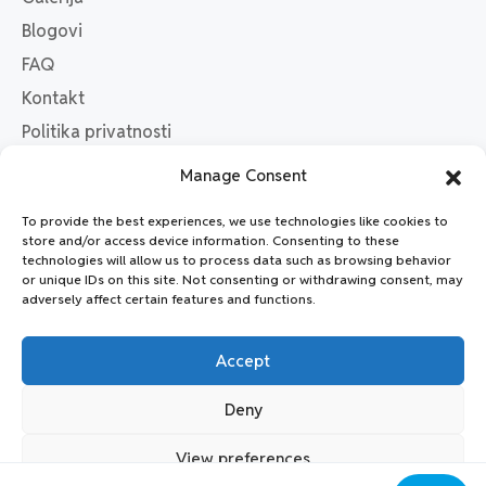
Blogovi
FAQ
Kontakt
Politika privatnosti
Opći uvjeti poslovanja
Manage Consent
Kontakt
To provide the best experiences, we use technologies like cookies to
07:00 - 20:00
store and/or access device information. Consenting to these
technologies will allow us to process data such as browsing behavior
Trg Franje Tuđmana 3, 21000 Split, Croatia
or unique IDs on this site. Not consenting or withdrawing consent, may
+385 99 209 3064
adversely affect certain features and functions.
info@onedayescapecruises.com
Accept
Deny
Made by
Workspace
View preferences