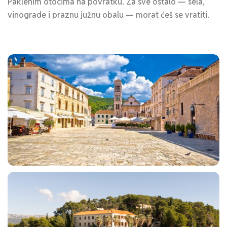
Paklenim otocima na povratku. Za sve ostalo — sela,
vinograde i praznu južnu obalu — morat ćeš se vratiti.